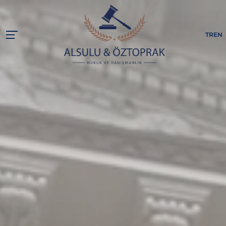
TR
EN