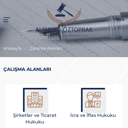
TR
EN
Anasayfa
Çalışma Alanları
ÇALIŞMA ALANLARI
Şirketler ve Ticaret
İcra ve İflas Hukuku
Hukuku