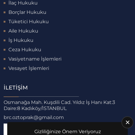
İlaç Hukuku
Borçlar Hukuku
Tüketici Hukuku
Aile Hukuku
İş Hukuku
Ceza Hukuku
Vasiyetname İşlemleri
Vesayet İşlemleri
İLETIŞIM
Osmanağa Mah. Kuşdili Cad. Yıldız İş Hanı Kat:3
Daire:8 Kadıköy/İSTANBUL
brc.oztoprak@gmail.com
Pazartesi-Cuma
Gizliliğinize Önem Veriyoruz